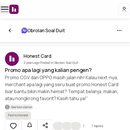
Obrolan Soal Duit
Honest Card
2 years ago
·
Posted in Obrolan Soal Duit
Promo apa lagi yang kalian pengen?
Promo CGV dan OPPO masih jalan nih! Kalau next-nya,
merchant apa lagi yang seru buat promo Honest Card
biar bantu bikin makin hemat? Tempat belanja, makan,
atau nongkrong favorit? Kasih tahu ya!”
See translation
Promo Honest
❤️
🎉
👍
7
7 replies